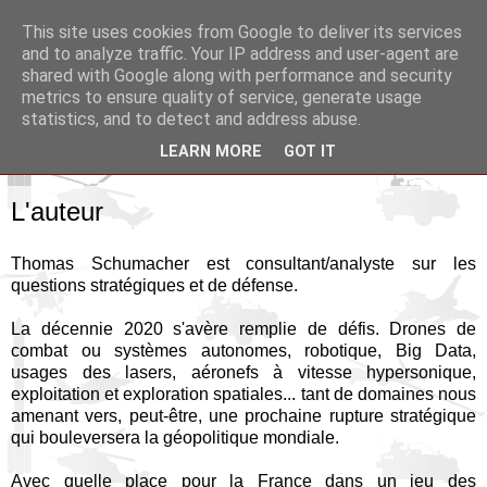
This site uses cookies from Google to deliver its services
Pax Aquitania
and to analyze traffic. Your IP address and user-agent are
shared with Google along with performance and security
metrics to ensure quality of service, generate usage
Blog d'actualité et d'analyse stratégique
statistics, and to detect and address abuse.
LEARN MORE
GOT IT
▼
L'auteur
Thomas Schumacher est consultant/analyste sur les
questions stratégiques et de défense.
La décennie 2020 s'avère remplie de défis. Drones de
combat ou systèmes autonomes, robotique, Big Data,
usages des lasers, aéronefs à vitesse hypersonique,
exploitation et exploration spatiales... tant de domaines nous
amenant vers, peut-être, une prochaine rupture stratégique
qui bouleversera la géopolitique mondiale.
Avec quelle place pour la France dans un jeu des