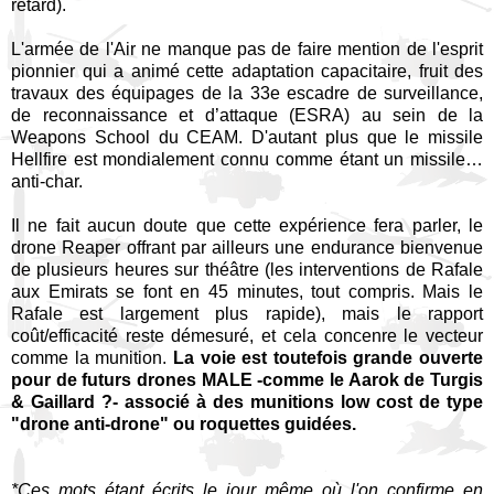
retard).
L'armée de l'Air ne manque pas de faire mention de l'esprit
pionnier qui a animé cette adaptation capacitaire, fruit des
travaux des équipages de la 33e escadre de surveillance,
de reconnaissance et d’attaque (ESRA) au sein de la
Weapons School du CEAM. D'autant plus que le missile
Hellfire est mondialement connu comme étant un missile…
anti-char.
Il ne fait aucun doute que cette expérience fera parler, le
drone Reaper offrant par ailleurs une endurance bienvenue
de plusieurs heures sur théâtre (les interventions de Rafale
aux Emirats se font en 45 minutes, tout compris. Mais le
Rafale est largement plus rapide), mais le rapport
coût/efficacité reste démesuré, et cela concenre le vecteur
comme la munition.
La voie est toutefois grande ouverte
pour de futurs drones MALE -comme le Aarok de Turgis
& Gaillard ?- associé à des munitions low cost de type
"drone anti-drone" ou roquettes guidées.
*Ces mots étant écrits le jour même où l'on confirme en