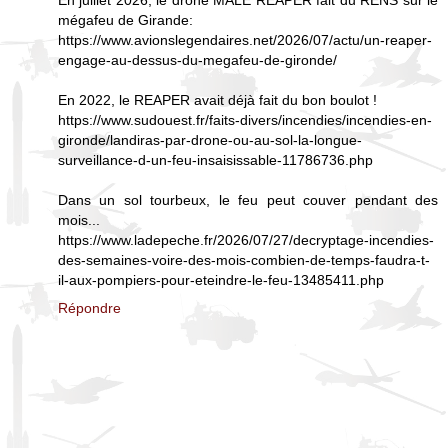
mégafeu de Girande:
https://www.avionslegendaires.net/2026/07/actu/un-reaper-
engage-au-dessus-du-megafeu-de-gironde/
En 2022, le REAPER avait déjà fait du bon boulot !
https://www.sudouest.fr/faits-divers/incendies/incendies-en-
gironde/landiras-par-drone-ou-au-sol-la-longue-
surveillance-d-un-feu-insaisissable-11786736.php
Dans un sol tourbeux, le feu peut couver pendant des
mois...
https://www.ladepeche.fr/2026/07/27/decryptage-incendies-
des-semaines-voire-des-mois-combien-de-temps-faudra-t-
il-aux-pompiers-pour-eteindre-le-feu-13485411.php
Répondre