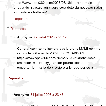
https://www.opex360.com/2026/06/18/le-drone-male-
enbata-du-francais-aura-aero-sera-dote-du-nouveau-radar-
airmaster-c-de-thales/
Répondre
Réponses
Anonyme
22 juillet 2026 à 23:14
General Atomics ne lâchera pas le drone MALE comme
ça : on le voit avec le MK9-b SKYGUARDIAN :
https://www.opex360.com/2026/07/20/le-drone-male-
americain-mq-9b-skyguardian-pourra-bientot-
emporter-le-missile-de-croisiere-a-longue-portee-jsm/
Répondre
Anonyme
31 juillet 2026 à 23:46
En juillet 2026, le drone MALE REAPER fait du RENS sur le