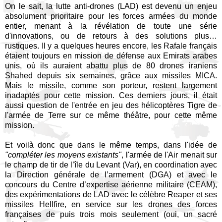
On le sait, la lutte anti-drones (LAD) est devenu un enjeu
absolument prioritaire pour les forces armées du monde
entier, menant à la révélation de toute une série
d'innovations, ou de retours à des solutions plus…
rustiques. Il y a quelques heures encore, les Rafale français
étaient toujours en mission de défense aux Emirats arabes
unis, où ils auraient abattu plus de 80 drones iraniens
Shahed depuis six semaines, grâce aux missiles MICA.
Mais le missile, comme son porteur, restent largement
inadaptés pour cette mission. Ces derniers jours, il était
aussi question de l'entrée en jeu des hélicoptères Tigre de
l'armée de Terre sur ce même théâtre, pour cette même
mission.
Et voilà donc que dans le même temps, dans l'idée de
"compléter les moyens existants"
, l'armée de l'Air menait sur
le champ de tir de l’île du Levant (Var), en coordination avec
la Direction générale de l’armement (DGA) et avec le
concours du Centre d’expertise aérienne militaire (CEAM),
des expérimentations de LAD avec le célèbre Reaper et ses
missiles Hellfire, en service sur les drones des forces
françaises de puis trois mois seulement (oui, un sacré