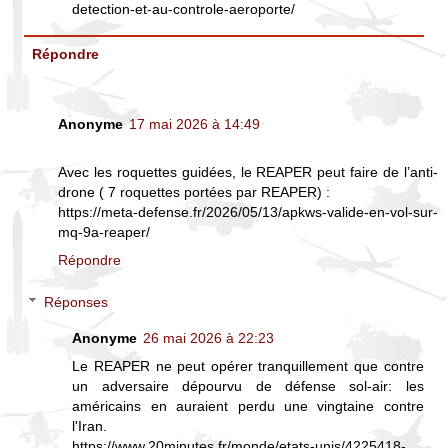
detection-et-au-controle-aeroporte/
Répondre
Anonyme
17 mai 2026 à 14:49
Avec les roquettes guidées, le REAPER peut faire de l’anti-
drone ( 7 roquettes portées par REAPER) :
https://meta-defense.fr/2026/05/13/apkws-valide-en-vol-sur-
mq-9a-reaper/
Répondre
Réponses
Anonyme
26 mai 2026 à 22:23
Le REAPER ne peut opérer tranquillement que contre
un adversaire dépourvu de défense sol-air: les
américains en auraient perdu une vingtaine contre
l'Iran.
https://www.20minutes.fr/monde/etats-unis/4225418-