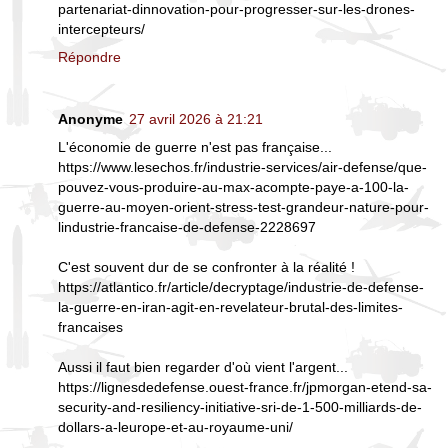
partenariat-dinnovation-pour-progresser-sur-les-drones-
intercepteurs/
Répondre
Anonyme
27 avril 2026 à 21:21
L'économie de guerre n'est pas française...
https://www.lesechos.fr/industrie-services/air-defense/que-
pouvez-vous-produire-au-max-acompte-paye-a-100-la-
guerre-au-moyen-orient-stress-test-grandeur-nature-pour-
lindustrie-francaise-de-defense-2228697
C'est souvent dur de se confronter à la réalité !
https://atlantico.fr/article/decryptage/industrie-de-defense-
la-guerre-en-iran-agit-en-revelateur-brutal-des-limites-
francaises
Aussi il faut bien regarder d'où vient l'argent...
https://lignesdedefense.ouest-france.fr/jpmorgan-etend-sa-
security-and-resiliency-initiative-sri-de-1-500-milliards-de-
dollars-a-leurope-et-au-royaume-uni/