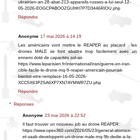
ukrainien-an-28-abat-213-appareils-russes-a-lui-seul-12-
05-2026-EOGCPABOOZGUHH7P7D3446RIOU.php
Répondre
Anonyme
17 mai 2026 à 14:19
Les américains vont mettre le REAPER au placard : les
drones MALE se font abattre trop facilement avec un
ennemi doté de capacités sol-air.
https://www.leparisien.fr/international/iran/guerre-en-iran-
cible-facile-le-drone-mq-9-reaper-americain-pourrait-
bientot-etre-remplace-16-05-2026-
XCC5X63PZ5A6XP7XN7AYMWR7ZU.php
Répondre
Réponses
Anonyme
23 mai 2026 à 22:52
Il faut trouver un nouveau job au drone REAPER:
https://www.opex360.com/2026/05/23/general-atomics-
et-saab-developpent-un-drone-male-mq-9b-dedie-a-la-