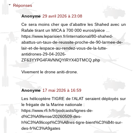
Réponses
Anonyme
29 avril 2026 à 23:08
Ce sera moins cher que d'abattre les Shahed avec un
Rafale tirant un MICA à 700 000 euros/pièce ...
https://www.leparisien.fr/international/80-shahed-
abattus-un-taux-de-reussite-proche-de-90-larmee-de-
lair-et-de-lespace-au-rendez-vous-de-la-lutte-
antidrones-29-04-2026-
ZF63YYPG4FAVNNQYIRYX4DTMCQ.php
Vivement le drone aniti-drone.
Anonyme
17 mai 2026 à 16:59
Les hélicoptère TIGRE de l’ALAT seraient déployés sur
le frégate de la Marine nationale :
https://www.rfi.fr/fr/podcasts/lignes-de-
d%C3%A9fense/20260509-des-
h%C3%A9licopt%C3%A8res-tigre-bient%C3%B4t-sur-
des-fr%C3%A9gates