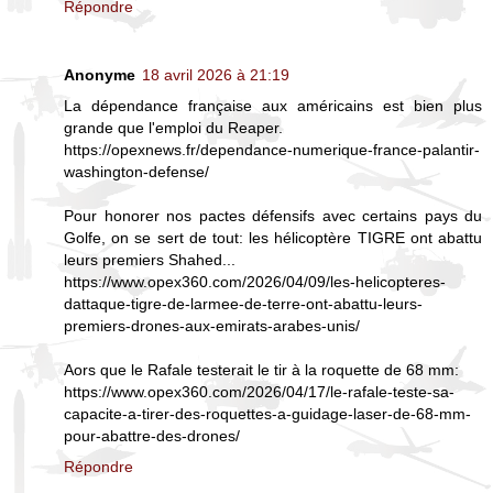
Répondre
Anonyme
18 avril 2026 à 21:19
La dépendance française aux américains est bien plus
grande que l'emploi du Reaper.
https://opexnews.fr/dependance-numerique-france-palantir-
washington-defense/
Pour honorer nos pactes défensifs avec certains pays du
Golfe, on se sert de tout: les hélicoptère TIGRE ont abattu
leurs premiers Shahed...
https://www.opex360.com/2026/04/09/les-helicopteres-
dattaque-tigre-de-larmee-de-terre-ont-abattu-leurs-
premiers-drones-aux-emirats-arabes-unis/
Aors que le Rafale testerait le tir à la roquette de 68 mm:
https://www.opex360.com/2026/04/17/le-rafale-teste-sa-
capacite-a-tirer-des-roquettes-a-guidage-laser-de-68-mm-
pour-abattre-des-drones/
Répondre