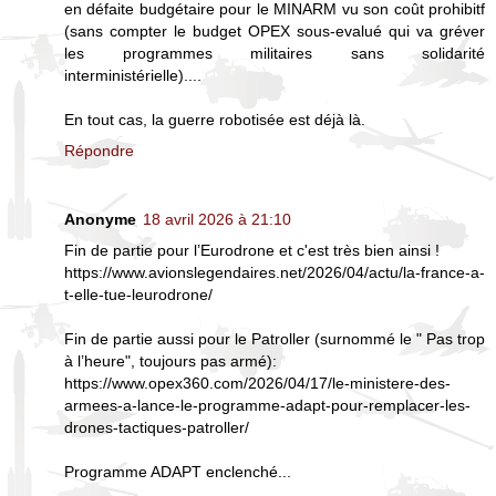
en défaite budgétaire pour le MINARM vu son coût prohibitf
(sans compter le budget OPEX sous-evalué qui va gréver
les programmes militaires sans solidarité
interministérielle)....
En tout cas, la guerre robotisée est déjà là.
Répondre
Anonyme
18 avril 2026 à 21:10
Fin de partie pour l’Eurodrone et c'est très bien ainsi !
https://www.avionslegendaires.net/2026/04/actu/la-france-a-
t-elle-tue-leurodrone/
Fin de partie aussi pour le Patroller (surnommé le " Pas trop
à l’heure", toujours pas armé):
https://www.opex360.com/2026/04/17/le-ministere-des-
armees-a-lance-le-programme-adapt-pour-remplacer-les-
drones-tactiques-patroller/
Programme ADAPT enclenché...