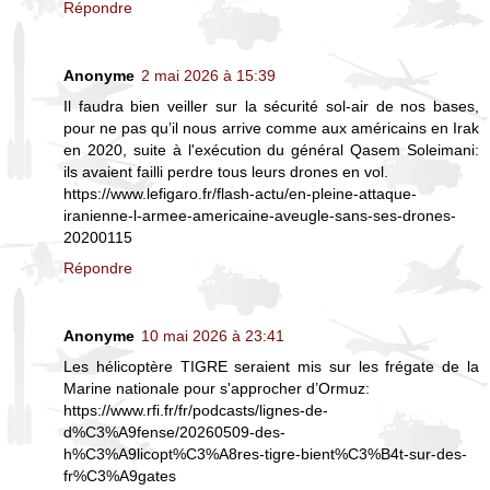
Répondre
Anonyme
2 mai 2026 à 15:39
Il faudra bien veiller sur la sécurité sol-air de nos bases,
pour ne pas qu’il nous arrive comme aux américains en Irak
en 2020, suite à l'exécution du général Qasem Soleimani:
ils avaient failli perdre tous leurs drones en vol.
https://www.lefigaro.fr/flash-actu/en-pleine-attaque-
iranienne-l-armee-americaine-aveugle-sans-ses-drones-
20200115
Répondre
Anonyme
10 mai 2026 à 23:41
Les hélicoptère TIGRE seraient mis sur les frégate de la
Marine nationale pour s'approcher d’Ormuz:
https://www.rfi.fr/fr/podcasts/lignes-de-
d%C3%A9fense/20260509-des-
h%C3%A9licopt%C3%A8res-tigre-bient%C3%B4t-sur-des-
fr%C3%A9gates