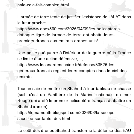
paie-cela-fait-combien.html
L'armée de terre tente de justifier l'existence de l’ALAT dans
le futur proche:
https://www.opex360.com/2026/04/09/les-helicopteres-
dattaque-tigre-de-larmee-de-terre-ont-abattu-leurs-
premiers-drones-aux-emirats-arabes-unis/
Une petite guéguerre à l'intérieur de la guerre où la France
se limite à une action défensive,...,
https://www.lecanardenchaine.fr/defense/53526-les-
generaux-francais-reglent-leurs-comptes-dans-le-ciel-des-
emirats
Tous essaie de mettre un Shahed à leur tableau de chasse
(soil: c'est un Panthère de la Marind nationale en mer
Rouge qui a été le premier hélicoptère français à abattre un
Shahed iranien).
https://lemamouth.blogspot.com/2026/03/la-secops-
sacrifiee-sur-lautel-des.html
Le coût des drones Shahed transforme la défense des EAU