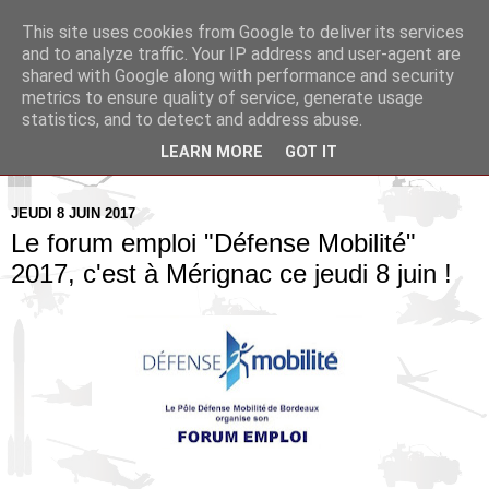
This site uses cookies from Google to deliver its services
Pax Aquitania
and to analyze traffic. Your IP address and user-agent are
shared with Google along with performance and security
metrics to ensure quality of service, generate usage
Blog d'actualité et d'analyse stratégique
statistics, and to detect and address abuse.
LEARN MORE
GOT IT
▼
JEUDI 8 JUIN 2017
Le forum emploi "Défense Mobilité"
2017, c'est à Mérignac ce jeudi 8 juin !