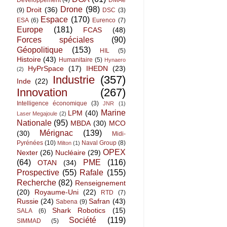
Développement
(4)
DMAé
Drone
(98)
Droit
(36)
(9)
DSC
(3)
Espace
(170)
ESA
(6)
Eurenco
(7)
Europe
(181)
FCAS
(48)
Forces spéciales
(90)
Géopolitique
(153)
HIL
(5)
Histoire
(43)
Humanitaire
(5)
Hynaero
HyPrSpace
(17)
IHEDN
(23)
(2)
Industrie
(357)
Inde
(22)
Innovation
(267)
Intelligence économique
(3)
JNR
(1)
Marine
LPM
(40)
Laser Megajoule
(2)
Nationale
(95)
MBDA
(30)
MCO
Mérignac
(139)
(30)
Midi-
Pyrénées
(10)
Naval Group
(8)
Milton
(1)
OPEX
Nexter
(26)
Nucléaire
(29)
(64)
PME
(116)
OTAN
(34)
Prospective
(55)
Rafale
(155)
Recherche
(82)
Renseignement
(20)
Royaume-Uni
(22)
RTD
(7)
Russie
(24)
Safran
(43)
Sabena
(9)
Shark Robotics
(15)
SALA
(6)
Société
(119)
SIMMAD
(5)