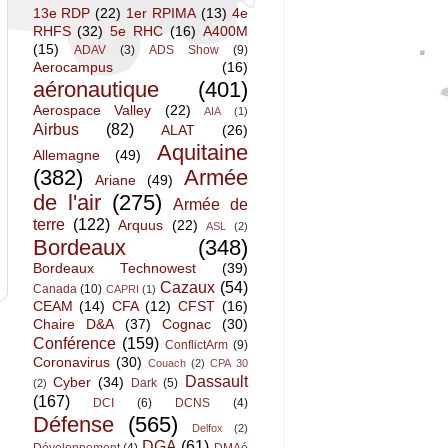
13e RDP
(22)
1er RPIMA
(13)
4e
RHFS
(32)
5e RHC
(16)
A400M
(15)
ADAV
(3)
ADS Show
(9)
Aerocampus
(16)
aéronautique
(401)
Aerospace Valley
(22)
AIA
(1)
Airbus
(82)
ALAT
(26)
Aquitaine
Allemagne
(49)
(382)
Armée
Ariane
(49)
de l'air
(275)
Armée de
terre
(122)
Arquus
(22)
ASL
(2)
Bordeaux
(348)
Bordeaux Technowest
(39)
Cazaux
(54)
Canada
(10)
CAPRI
(1)
CEAM
(14)
CFA
(12)
CFST
(16)
Chaire D&A
(37)
Cognac
(30)
Conférence
(159)
ConflictArm
(9)
Coronavirus
(30)
Couach
(2)
CPA 30
Dassault
Cyber
(34)
Dark
(5)
(2)
(167)
DCI
(6)
DCNS
(4)
Défense
(565)
Delfox
(2)
DGA
(61)