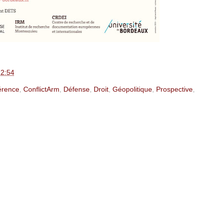
2:54
érence
,
ConflictArm
,
Défense
,
Droit
,
Géopolitique
,
Prospective
,