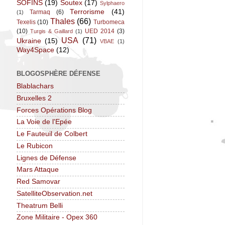
SOFINS
(19)
Soutex
(17)
Sylphaero
Terrorisme
(41)
Tarmaq
(6)
(1)
Thales
(66)
Texelis
(10)
Turbomeca
(10)
UED 2014
(3)
Turgis & Gaillard
(1)
USA
(71)
Ukraine
(15)
VBAE
(1)
Way4Space
(12)
BLOGOSPHÈRE DÉFENSE
Blablachars
Bruxelles 2
Forces Opérations Blog
La Voie de l'Epée
Le Fauteuil de Colbert
Le Rubicon
Lignes de Défense
Mars Attaque
Red Samovar
SatelliteObservation.net
Theatrum Belli
Zone Militaire - Opex 360