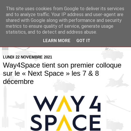
This site uses cookies from Google to deliver its services
Pax Aquitania
and to analyze traffic. Your IP address and user-agent are
shared with Google along with performance and security
metrics to ensure quality of service, generate usage
Blog d'actualité et d'analyse stratégique
statistics, and to detect and address abuse.
LEARN MORE
GOT IT
▼
LUNDI 22 NOVEMBRE 2021
Way4Space tient son premier colloque
sur le « Next Space » les 7 & 8
décembre