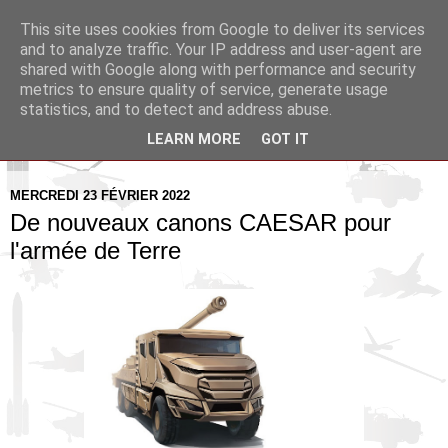
This site uses cookies from Google to deliver its services
Pax Aquitania
and to analyze traffic. Your IP address and user-agent are
shared with Google along with performance and security
metrics to ensure quality of service, generate usage
Blog d'actualité et d'analyse stratégique
statistics, and to detect and address abuse.
LEARN MORE
GOT IT
▼
MERCREDI 23 FÉVRIER 2022
De nouveaux canons CAESAR pour
l'armée de Terre