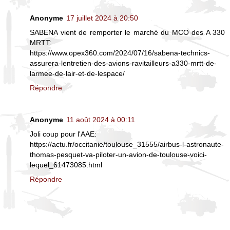
Anonyme
17 juillet 2024 à 20:50
SABENA vient de remporter le marché du MCO des A 330
MRTT:
https://www.opex360.com/2024/07/16/sabena-technics-
assurera-lentretien-des-avions-ravitailleurs-a330-mrtt-de-
larmee-de-lair-et-de-lespace/
Répondre
Anonyme
11 août 2024 à 00:11
Joli coup pour l'AAE:
https://actu.fr/occitanie/toulouse_31555/airbus-l-astronaute-
thomas-pesquet-va-piloter-un-avion-de-toulouse-voici-
lequel_61473085.html
Répondre