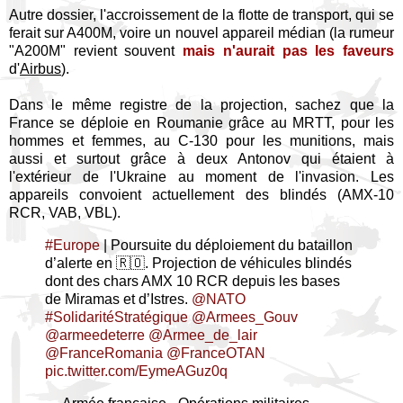
Autre dossier, l'accroissement de la flotte de transport, qui se
ferait sur A400M, voire un nouvel appareil médian (la rumeur
"A200M" revient souvent
mais n'aurait pas les faveurs
d'
Airbus
).
Dans le même registre de la projection, sachez que la
France se déploie en Roumanie grâce au MRTT, pour les
hommes et femmes, au C-130 pour les munitions, mais
aussi et surtout grâce à deux Antonov qui étaient à
l'extérieur de l'Ukraine au moment de l'invasion. Les
appareils convoient actuellement des blindés (AMX-10
RCR, VAB, VBL).
#Europe
| Poursuite du déploiement du bataillon
d’alerte en 🇷🇴. Projection de véhicules blindés
dont des chars AMX 10 RCR depuis les bases
de Miramas et d’Istres.
@NATO
#SolidaritéStratégique
@Armees_Gouv
@armeedeterre
@Armee_de_lair
@FranceRomania
@FranceOTAN
pic.twitter.com/EymeAGuz0q