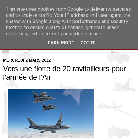
This site uses cookies from Google to deliver its services
Pax Aquitania
and to analyze traffic. Your IP address and user-agent are
shared with Google along with performance and security
metrics to ensure quality of service, generate usage
Blog d'actualité et d'analyse stratégique
statistics, and to detect and address abuse.
LEARN MORE
GOT IT
▼
MERCREDI 2 MARS 2022
Vers une flotte de 20 ravitailleurs pour
l'armée de l'Air