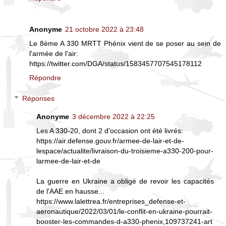
Anonyme
21 octobre 2022 à 23:48
Le 8ème A 330 MRTT Phénix vient de se poser au sein de
l'armée de l'air:
https://twitter.com/DGA/status/1583457707545178112
Répondre
Réponses
Anonyme
3 décembre 2022 à 22:25
Les A 330-20, dont 2 d'occasion ont été livrés:
https://air.defense.gouv.fr/armee-de-lair-et-de-
lespace/actualite/livraison-du-troisieme-a330-200-pour-
larmee-de-lair-et-de
La guerre en Ukraine a obligé de revoir les capacités
de l'AAE en hausse...
https://www.lalettrea.fr/entreprises_defense-et-
aeronautique/2022/03/01/le-conflit-en-ukraine-pourrait-
booster-les-commandes-d-a330-phenix,109737241-art