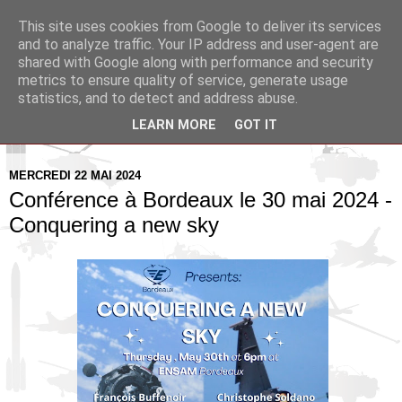
This site uses cookies from Google to deliver its services
Pax Aquitania
and to analyze traffic. Your IP address and user-agent are
shared with Google along with performance and security
metrics to ensure quality of service, generate usage
Blog d'actualité et d'analyse stratégique
statistics, and to detect and address abuse.
LEARN MORE
GOT IT
▼
MERCREDI 22 MAI 2024
Conférence à Bordeaux le 30 mai 2024 -
Conquering a new sky