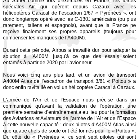
Au Sahel comme lors d'exercices en France, les forces
spéciales Air, qui opèrent depuis Cazaux avec les
hélicoptères Caracal de l’escadron 1/67 « Pyrénées », ont
donc longtemps opéré avec les C-130J américains (ou plus
rarement, italiens et espagnols), avant que la France ne
reçoive finalement ses propres appareils (toujours pour
compenser les manques de l'A400M).
Durant cette période, Airbus a travaillé dur pour adapter la
solution à l'A400M, jusqu'à ce que des essais soient
entamés à partir de 2020 par l'avionneur.
Nous voici cinq ans plus tard, et un avion de transport
A400M Atlas de l’escadron de transport 3/61 « Poitou » a
donc enfin ravitaillé en vol un hélicoptère Caracal à Cazaux.
L'armée de l'Air et de l'Espace nous précise dans un
communiqué qu'avant la validation de l'opération, une
première semaine d’entraînement a eu lieu pour la formation
des Aviatrices et Aviateurs de l’armée de l’Air et de l’Espace
à cette nouvelle capacité : deux pilotes d’A400M Atlas ainsi
que quatre chefs de soute ont été formés pour le « Poitou ».
Du côté du « Pyrénées », ce sont sept pilotes qui sont