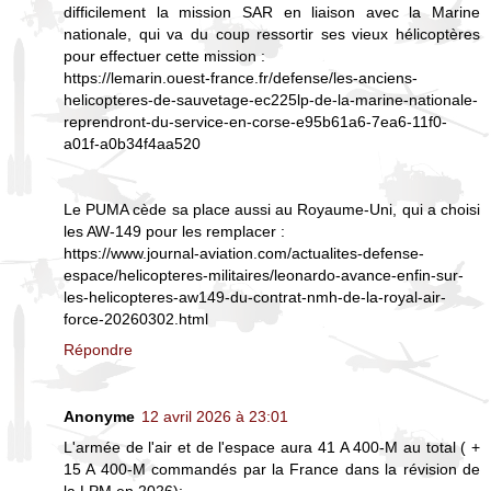
difficilement la mission SAR en liaison avec la Marine
nationale, qui va du coup ressortir ses vieux hélicoptères
pour effectuer cette mission :
https://lemarin.ouest-france.fr/defense/les-anciens-
helicopteres-de-sauvetage-ec225lp-de-la-marine-nationale-
reprendront-du-service-en-corse-e95b61a6-7ea6-11f0-
a01f-a0b34f4aa520
Le PUMA cède sa place aussi au Royaume-Uni, qui a choisi
les AW-149 pour les remplacer :
https://www.journal-aviation.com/actualites-defense-
espace/helicopteres-militaires/leonardo-avance-enfin-sur-
les-helicopteres-aw149-du-contrat-nmh-de-la-royal-air-
force-20260302.html
Répondre
Anonyme
12 avril 2026 à 23:01
L'armée de l'air et de l'espace aura 41 A 400-M au total ( +
15 A 400-M commandés par la France dans la révision de