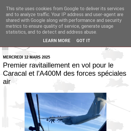
This site uses cookies from Google to deliver its services
Pax Aquitania
and to analyze traffic. Your IP address and user-agent are
shared with Google along with performance and security
metrics to ensure quality of service, generate usage
Blog d'actualité et d'analyse stratégique
statistics, and to detect and address abuse.
LEARN MORE
GOT IT
▼
MERCREDI 12 MARS 2025
Premier ravitaillement en vol pour le
Caracal et l’A400M des forces spéciales
air