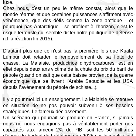
luxe.
Chez nous, c'est un peu le même constat, alors que le
monde réarme et que certaines puissances s'affirment avec
véhémence, que des défis comme la zone arctique - et
pourquoi pas Antarctique - se profilent à l'horizon, c'est le
risque terroriste qui semble dicter notre politique de défense
(cf la réaction fin 2015).
D'autant plus que ce n'est pas la première fois que Kuala
Lumpur doit retarder le renouvellement de sa flotte de
chasse. La Malaisie, productrice d'hydrocarbures, est en
effet depuis deux ans victime de la chute du prix du baril de
pétrole (quand on sait que cette baisse provient de la guerre
économique que se livrent l'Arabie Saoudite et les USA
depuis l’avènement du pétrole de schiste...).
Il y a pour moi ici un enseignement. La Malaisie se retrouve
en situation de ne pas pouvoir subvenir à ses besoins
stratégiques. Le fameux déclassement.
Un scénario qui pourrait se produire en France, si jamais
nous ne nous engagions pas à véritablement porter nos
capacités aux fameux 2% du PIB, soit les 50 milliards
d'euros de budget de la défense en 2025 sur lesquels s'est