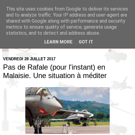
This site uses cookies from Google to deliver its services
Pax Aquitania
and to analyze traffic. Your IP address and user-agent are
shared with Google along with performance and security
metrics to ensure quality of service, generate usage
Blog d'actualité et d'analyse stratégique
statistics, and to detect and address abuse.
LEARN MORE
GOT IT
▼
VENDREDI 28 JUILLET 2017
Pas de Rafale (pour l'instant) en
Malaisie. Une situation à méditer