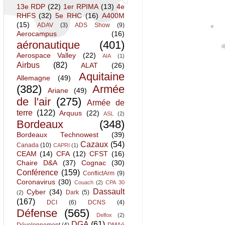
13e RDP
(22)
1er RPIMA
(13)
4e
RHFS
(32)
5e RHC
(16)
A400M
(15)
ADAV
(3)
ADS Show
(9)
Aerocampus
(16)
aéronautique
(401)
Aerospace Valley
(22)
AIA
(1)
Airbus
(82)
ALAT
(26)
Aquitaine
Allemagne
(49)
(382)
Armée
Ariane
(49)
de l'air
(275)
Armée de
terre
(122)
Arquus
(22)
ASL
(2)
Bordeaux
(348)
Bordeaux Technowest
(39)
Cazaux
(54)
Canada
(10)
CAPRI
(1)
CEAM
(14)
CFA
(12)
CFST
(16)
Chaire D&A
(37)
Cognac
(30)
Conférence
(159)
ConflictArm
(9)
Coronavirus
(30)
Couach
(2)
CPA 30
Dassault
Cyber
(34)
Dark
(5)
(2)
(167)
DCI
(6)
DCNS
(4)
Défense
(565)
Delfox
(2)
DGA
(61)