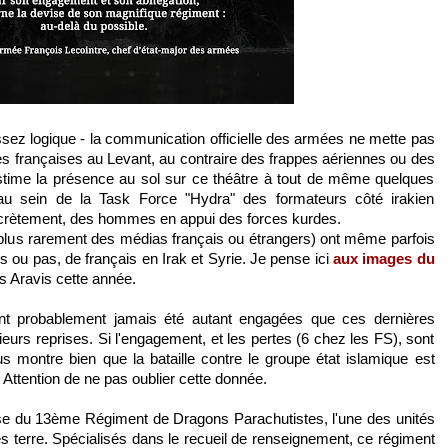
assez logique - la communication officielle des armées ne mette pas
les françaises au Levant, au contraire des frappes aériennes ou des
time la présence au sol sur ce théâtre à tout de même quelques
au sein de la Task Force "Hydra" des formateurs côté irakien
scrètement, des hommes en appui des forces kurdes.
us rarement des médias français ou étrangers) ont même parfois
 ou pas, de français en Irak et Syrie. Je pense ici
aux images du
és Aravis cette année.
ont probablement jamais été autant engagées que ces dernières
eurs reprises. Si l'engagement, et les pertes (6 chez les FS), sont
s montre bien que la bataille contre le groupe état islamique est
. Attention de ne pas oublier cette donnée.
vise du 13ème Régiment de Dragons Parachutistes, l'une des unités
es terre. Spécialisés dans le recueil de renseignement, ce régiment