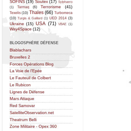
SOFINS
(19)
Soutex
(17)
Sylphaero
Terrorisme
(41)
Tarmaq
(6)
(1)
Thales
(66)
Texelis
(10)
Turbomeca
(10)
UED 2014
(3)
Turgis & Gaillard
(1)
USA
(71)
Ukraine
(15)
VBAE
(1)
Way4Space
(12)
BLOGOSPHÈRE DÉFENSE
Blablachars
Bruxelles 2
Forces Opérations Blog
La Voie de l'Epée
Le Fauteuil de Colbert
Le Rubicon
Lignes de Défense
Mars Attaque
Red Samovar
SatelliteObservation.net
Theatrum Belli
Zone Militaire - Opex 360