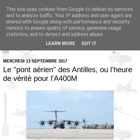
This site uses cookies from Google to deliver its services
Pax Aquitania
and to analyze traffic. Your IP address and user-agent are
shared with Google along with performance and security
metrics to ensure quality of service, generate usage
Blog d'actualité et d'analyse stratégique
statistics, and to detect and address abuse.
LEARN MORE
GOT IT
▼
MERCREDI 13 SEPTEMBRE 2017
Le "pont aérien" des Antilles, ou l'heure
de vérité pour l'A400M