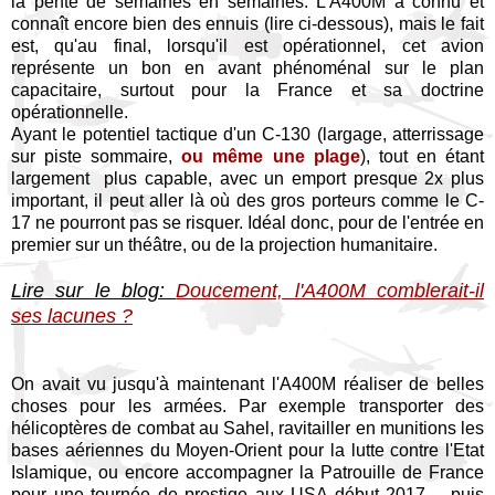
la pente de semaines en semaines. L'A400M a connu et
connaît encore bien des ennuis (lire ci-dessous), mais le fait
est, qu'au final, lorsqu'il est opérationnel, cet avion
représente un bon en avant phénoménal sur le plan
capacitaire, surtout pour la France et sa doctrine
opérationnelle.
Ayant le potentiel tactique d'un C-130 (largage, atterrissage
sur piste sommaire,
ou même une plage
), tout en étant
largement plus capable, avec un emport presque 2x plus
important, il peut aller là où des gros porteurs comme le C-
17 ne pourront pas se risquer. Idéal donc, pour de l'entrée en
premier sur un théâtre, ou de la projection humanitaire.
Lire sur le blog:
Doucement, l'A400M comblerait-il
ses lacunes ?
On avait vu jusqu'à maintenant l'A400M réaliser de belles
choses pour les armées. Par exemple transporter des
hélicoptères de combat au Sahel, ravitailler en munitions les
bases aériennes du Moyen-Orient pour la lutte contre l'Etat
Islamique, ou encore accompagner la Patrouille de France
pour une tournée de prestige aux USA début 2017.... puis