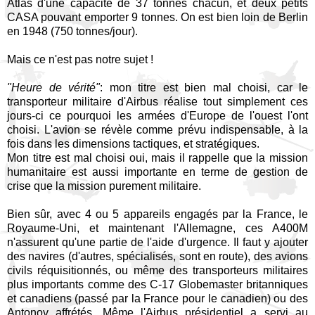
Atlas d'une capacité de 37 tonnes chacun, et deux petits
CASA pouvant emporter 9 tonnes. On est bien loin de Berlin
en 1948 (750 tonnes/jour).
Mais ce n'est pas notre sujet !
"Heure de vérité"
: mon titre est bien mal choisi, car le
transporteur militaire d'Airbus réalise tout simplement ces
jours-ci ce pourquoi les armées d'Europe de l'ouest l'ont
choisi. L'avion se révèle comme prévu indispensable, à la
fois dans les dimensions tactiques, et stratégiques.
Mon titre est mal choisi oui, mais il rappelle que la mission
humanitaire est aussi importante en terme de gestion de
crise que la mission purement militaire.
Bien sûr, avec 4 ou 5 appareils engagés par la France, le
Royaume-Uni, et maintenant l'Allemagne, ces A400M
n'assurent qu'une partie de l'aide d'urgence. Il faut y ajouter
des navires (d'autres, spécialisés, sont en route), des avions
civils réquisitionnés, ou même des transporteurs militaires
plus importants comme des C-17 Globemaster britanniques
et canadiens (passé par la France pour le canadien) ou des
Antonov affrétés. Même l'Airbus présidentiel a servi au