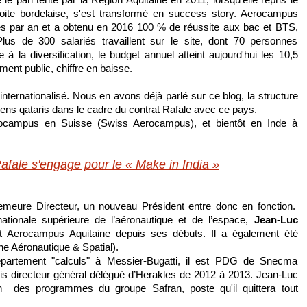
 le pari tenté par la Région Aquitaine en 2011, lorsqu'elle repris le
oite bordelaise, s'est transformé en success story. Aerocampus
s par an et a obtenu en 2016 100 % de réussite aux bac et BTS,
s de 300 salariés travaillent sur le site, dont 70 personnes
 la diversification, le budget annuel atteint aujourd'hui les 10,5
ent public, chiffre en baisse.
ternationalisé. Nous en avons déjà parlé sur ce blog, la structure
iens qataris dans le cadre du contrat Rafale avec ce pays.
ocampus en Suisse (Swiss Aerocampus), et bientôt en Inde à
fale s'engage pour le « Make in India »
emeure Directeur, un nouveau Président entre donc en fonction.
nationale supérieure de l’aéronautique et de l’espace,
Jean-Luc
et Aerocampus Aquitaine depuis ses débuts. Il a également été
e Aéronautique & Spatial).
artement "calculs" à Messier-Bugatti, il est PDG de Snecma
is directeur général délégué d’Herakles de 2012 à 2013. Jean-Luc
n des programmes du groupe Safran, poste qu'il quittera tout