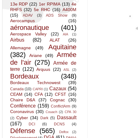
13e RDP
(22)
1er RPIMA
(13)
4e
RHFS
(32)
5e RHC
(16)
A400M
(15)
ADAV
(3)
ADS Show
(9)
Aerocampus
(16)
aéronautique
(401)
Aerospace Valley
(22)
AIA
(1)
Airbus
(82)
ALAT
(26)
Aquitaine
Allemagne
(49)
(382)
Armée
Ariane
(49)
de l'air
(275)
Armée de
terre
(122)
Arquus
(22)
ASL
(2)
Bordeaux
(348)
Bordeaux Technowest
(39)
Cazaux
(54)
Canada
(10)
CAPRI
(1)
CEAM
(14)
CFA
(12)
CFST
(16)
Chaire D&A
(37)
Cognac
(30)
Conférence
(159)
ConflictArm
(9)
Coronavirus
(30)
Couach
(2)
CPA 30
Dassault
Cyber
(34)
Dark
(5)
(2)
(167)
DCI
(6)
DCNS
(4)
Défense
(565)
Delfox
(2)
DGA
(61)