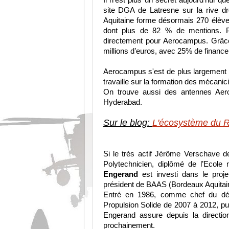
Il n'est plus un secret aujourd'hui que
site DGA de Latresne sur la rive dr
Aquitaine forme désormais 270 élève
dont plus de 82 % de mentions. Plu
directement pour Aerocampus. Grâce à
millions d’euros, avec 25% de financem
Aerocampus s'est de plus largement in
travaille sur la formation des mécanic
On trouve aussi des antennes Aer
Hyderabad.
Sur le blog:
L'écosystème du Ra
Si le très actif Jérôme Verschave d
Polytechnicien, diplômé de l’Ecole 
Engerand
est investi dans le proj
président de BAAS (Bordeaux Aquitain
Entré en 1986, comme chef du dép
Propulsion Solide de 2007 à 2012, pu
Engerand assure depuis la directio
prochainement.