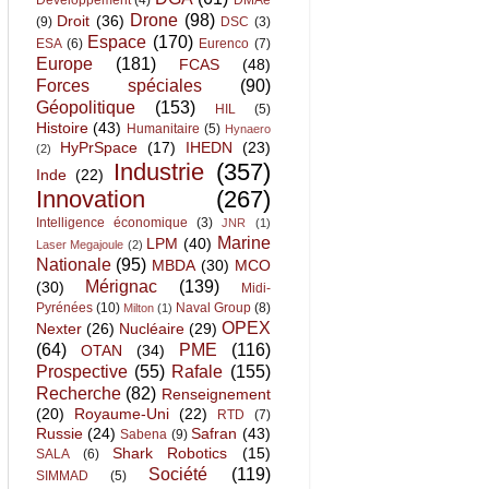
Développement
(4)
DMAé
Drone
(98)
Droit
(36)
(9)
DSC
(3)
Espace
(170)
ESA
(6)
Eurenco
(7)
Europe
(181)
FCAS
(48)
Forces spéciales
(90)
Géopolitique
(153)
HIL
(5)
Histoire
(43)
Humanitaire
(5)
Hynaero
HyPrSpace
(17)
IHEDN
(23)
(2)
Industrie
(357)
Inde
(22)
Innovation
(267)
Intelligence économique
(3)
JNR
(1)
Marine
LPM
(40)
Laser Megajoule
(2)
Nationale
(95)
MBDA
(30)
MCO
Mérignac
(139)
(30)
Midi-
Pyrénées
(10)
Naval Group
(8)
Milton
(1)
OPEX
Nexter
(26)
Nucléaire
(29)
(64)
PME
(116)
OTAN
(34)
Prospective
(55)
Rafale
(155)
Recherche
(82)
Renseignement
(20)
Royaume-Uni
(22)
RTD
(7)
Russie
(24)
Safran
(43)
Sabena
(9)
Shark Robotics
(15)
SALA
(6)
Société
(119)
SIMMAD
(5)