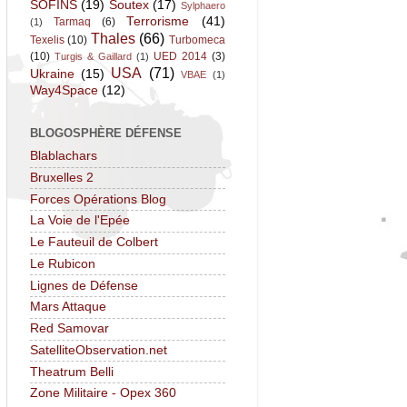
SOFINS
(19)
Soutex
(17)
Sylphaero
Terrorisme
(41)
Tarmaq
(6)
(1)
Thales
(66)
Texelis
(10)
Turbomeca
(10)
UED 2014
(3)
Turgis & Gaillard
(1)
USA
(71)
Ukraine
(15)
VBAE
(1)
Way4Space
(12)
BLOGOSPHÈRE DÉFENSE
Blablachars
Bruxelles 2
Forces Opérations Blog
La Voie de l'Epée
Le Fauteuil de Colbert
Le Rubicon
Lignes de Défense
Mars Attaque
Red Samovar
SatelliteObservation.net
Theatrum Belli
Zone Militaire - Opex 360