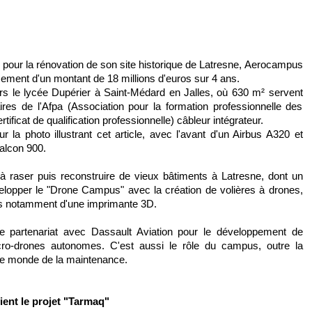
s pour la rénovation de son site historique de Latresne, Aerocampus
sement d'un montant de 18 millions d'euros sur 4 ans.
rs le lycée Dupérier à Saint-Médard en Jalles, où 630 m² servent
ires de l'Afpa (Association pour la formation professionnelle des
ficat de qualification professionnelle) câbleur intégrateur.
la photo illustrant cet article, avec l'avant d'un Airbus A320 et
Falcon 900.
à raser puis reconstruire de vieux bâtiments à Latresne, dont un
elopper le "Drone Campus" avec la création de volières à drones,
pés notamment d'une imprimante 3D.
t ce partenariat avec Dassault Aviation pour le développement de
cro-drones autonomes. C'est aussi le rôle du campus, outre la
s le monde de la maintenance.
ient le projet "Tarmaq"