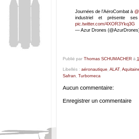
Journées de l’AéroCombat à
@V
industriel et présente s
pic.twitter.com/4XOR3Ykq3G
— Azur Drones (@AzurDrones
Publié par
Thomas SCHUMACHER
à
1
Libellés :
aéronautique
,
ALAT
,
Aquitain
Safran
,
Turbomeca
Aucun commentaire:
Enregistrer un commentaire