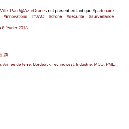
ille_Pau
!
@AzurDrones
est présent en tant que
#partenaire
es
#innovations
!
#JAC
#drone
#securite
#surveillance
)
8 février 2018
6:29
e
,
Armée de terre
,
Bordeaux Technowest
,
Industrie
,
MCO
,
PME
,