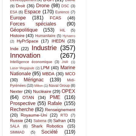
Développement
(4)
DMAé
Drone
(98)
Droit
(36)
(9)
DSC
(3)
Espace
(170)
ESA
(6)
Eurenco
(7)
Europe
(181)
FCAS
(48)
Forces spéciales
(90)
Géopolitique
(153)
HIL
(5)
Histoire
(43)
Humanitaire
(5)
Hynaero
HyPrSpace
(17)
IHEDN
(23)
(2)
Industrie
(357)
Inde
(22)
Innovation
(267)
Intelligence économique
(3)
JNR
(1)
Marine
LPM
(40)
Laser Megajoule
(2)
Nationale
(95)
MBDA
(30)
MCO
Mérignac
(139)
(30)
Midi-
Pyrénées
(10)
Naval Group
(8)
Milton
(1)
OPEX
Nexter
(26)
Nucléaire
(29)
(64)
PME
(116)
OTAN
(34)
Prospective
(55)
Rafale
(155)
Recherche
(82)
Renseignement
(20)
Royaume-Uni
(22)
RTD
(7)
Russie
(24)
Safran
(43)
Sabena
(9)
Shark Robotics
(15)
SALA
(6)
Société
(119)
SIMMAD
(5)