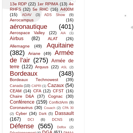
13e RDP
(22)
1er RPIMA
(13)
4e
RHFS
(32)
5e RHC
(16)
A400M
(15)
ADAV
(3)
ADS Show
(9)
Aerocampus
(16)
aéronautique
(401)
Aerospace Valley
(22)
AIA
(1)
Airbus
(82)
ALAT
(26)
Aquitaine
Allemagne
(49)
(382)
Armée
Ariane
(49)
de l'air
(275)
Armée de
terre
(122)
Arquus
(22)
ASL
(2)
Bordeaux
(348)
Bordeaux Technowest
(39)
Cazaux
(54)
Canada
(10)
CAPRI
(1)
CEAM
(14)
CFA
(12)
CFST
(16)
Chaire D&A
(37)
Cognac
(30)
Conférence
(159)
ConflictArm
(9)
Coronavirus
(30)
Couach
(2)
CPA 30
Dassault
Cyber
(34)
Dark
(5)
(2)
(167)
DCI
(6)
DCNS
(4)
Défense
(565)
Delfox
(2)
DGA
(61)