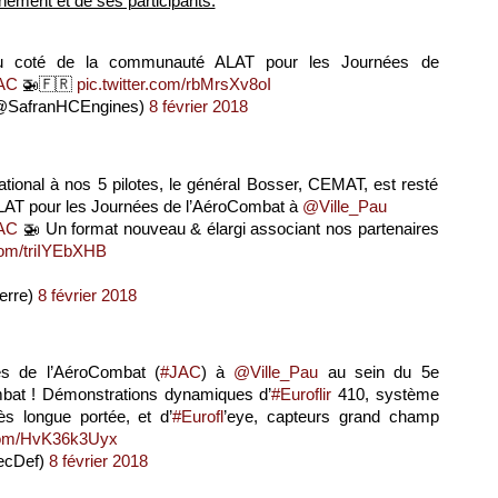
ement et de ses participants:
u coté de la communauté ALAT pour les Journées de
AC
🚁🇫🇷
pic.twitter.com/rbMrsXv8oI
 (@SafranHCEngines)
8 février 2018
ional à nos 5 pilotes, le général Bosser, CEMAT, est resté
LAT pour les Journées de l’AéroCombat à
@Ville_Pau
AC
🚁 Un format nouveau & élargi associant nos partenaires
.com/triIYEbXHB
erre)
8 février 2018
s de l’AéroCombat (
#JAC
) à
@Ville_Pau
au sein du 5e
mbat ! Démonstrations dynamiques d’
#Euroflir
410, système
rès longue portée, et d’
#Eurofl
’eye, capteurs grand champ
.com/HvK36k3Uyx
ecDef)
8 février 2018