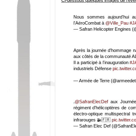
Ci-dessous quelques images de l'évén
Nous sommes aujourd'hui a
l'AéroCombat à
@Ville_Pau
#J
— Safran Helicopter Engines
Après la journée d’hommage nat
aux côtés de la communauté A
Il a participé à l'inauguration
#J
industriels Défense
pic.twitter
— Armée de Terre (@armeedet
.
@SafranElecDef
aux Journée
régiment d’hélicoptères de co
électro-optique multispectral t
infrarouges 🚁🇫🇷
pic.twitter
— Safran Elec Def (@SafranEl