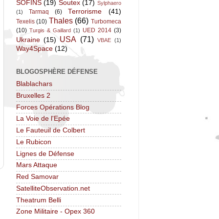
SOFINS
(19)
Soutex
(17)
Sylphaero
Terrorisme
(41)
Tarmaq
(6)
(1)
Thales
(66)
Texelis
(10)
Turbomeca
(10)
UED 2014
(3)
Turgis & Gaillard
(1)
USA
(71)
Ukraine
(15)
VBAE
(1)
Way4Space
(12)
BLOGOSPHÈRE DÉFENSE
Blablachars
Bruxelles 2
Forces Opérations Blog
La Voie de l'Epée
Le Fauteuil de Colbert
Le Rubicon
Lignes de Défense
Mars Attaque
Red Samovar
SatelliteObservation.net
Theatrum Belli
Zone Militaire - Opex 360