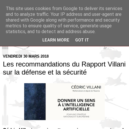
This site uses cookies from Google to deliver its services
Pax Aquitania
and to analyze traffic. Your IP address and user-agent are
shared with Google along with performance and security
metrics to ensure quality of service, generate usage
Blog d'actualité et d'analyse stratégique
statistics, and to detect and address abuse.
LEARN MORE
GOT IT
▼
VENDREDI 30 MARS 2018
Les recommandations du Rapport Villani
sur la défense et la sécurité