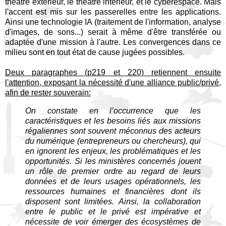
théâtre extérieur, le théâtre intérieur, et le cyberespace. Mais
l'accent est mis sur les passerelles entre les applications.
Ainsi une technologie IA (traitement de l'information, analyse
d'images, de sons...) serait à même d'être transférée ou
adaptée d'une mission à l'autre. Les convergences dans ce
milieu sont en tout état de cause jugées possibles.
Deux paragraphes (p219 et 220) retiennent ensuite
l'attention, exposant la nécessité d'une alliance public/privé,
afin de rester souverain:
On constate en l’occurrence que les
caractéristiques et les besoins liés aux missions
régaliennes sont souvent méconnus des acteurs
du numérique (entrepreneurs ou chercheurs), qui
en ignorent les enjeux, les problématiques et les
opportunités. Si les ministères concernés jouent
un rôle de premier ordre au regard de leurs
données et de leurs usages opérationnels, les
ressources humaines et financières dont ils
disposent sont limitées. Ainsi, la collaboration
entre le public et le privé est impérative et
nécessite de voir émerger des écosystèmes de