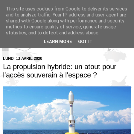
This site uses cookies from Google to deliver its services
Pax Aquitania
and to analyze traffic. Your IP address and user-agent are
shared with Google along with performance and security
metrics to ensure quality of service, generate usage
Blog d'actualité et d'analyse stratégique
statistics, and to detect and address abuse.
LEARN MORE
GOT IT
▼
LUNDI 13 AVRIL 2020
La propulsion hybride: un atout pour
l'accès souverain à l'espace ?