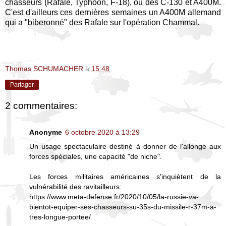
chasseurs (Rafale, Typhoon, F-18), ou des C-130 et A400M.
C'est d'ailleurs ces dernières semaines un A400M allemand
qui a "biberonné" des Rafale sur l'opération Chammal.
Thomas SCHUMACHER
à
15:48
Partager
2 commentaires:
Anonyme
6 octobre 2020 à 13:29
Un usage spectaculaire destiné à donner de l'allonge aux
forces spéciales, une capacité "de niche".
Les forces militaires américaines s'inquiètent de la
vulnérabilité des ravitailleurs:
https://www.meta-defense.fr/2020/10/05/la-russie-va-
bientot-equiper-ses-chasseurs-su-35s-du-missile-r-37m-a-
tres-longue-portee/