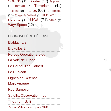
SOFINS
(19)
Soutex
(17)
Sylphaero
Terrorisme
(41)
Tarmaq
(6)
(1)
Thales
(66)
Texelis
(10)
Turbomeca
(10)
UED 2014
(3)
Turgis & Gaillard
(1)
USA
(71)
Ukraine
(15)
VBAE
(1)
Way4Space
(12)
BLOGOSPHÈRE DÉFENSE
Blablachars
Bruxelles 2
Forces Opérations Blog
La Voie de l'Epée
Le Fauteuil de Colbert
Le Rubicon
Lignes de Défense
Mars Attaque
Red Samovar
SatelliteObservation.net
Theatrum Belli
Zone Militaire - Opex 360