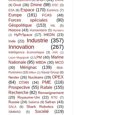
Développement
(4)
DMAé
Drone
(98)
Droit
(36)
(9)
DSC
(3)
Espace
(170)
ESA
(6)
Eurenco
(7)
Europe
(181)
FCAS
(48)
Forces spéciales
(90)
Géopolitique
(153)
HIL
(5)
Histoire
(43)
Humanitaire
(5)
Hynaero
HyPrSpace
(17)
IHEDN
(23)
(2)
Industrie
(357)
Inde
(22)
Innovation
(267)
Intelligence économique
(3)
JNR
(1)
Marine
LPM
(40)
Laser Megajoule
(2)
Nationale
(95)
MBDA
(30)
MCO
Mérignac
(139)
(30)
Midi-
Pyrénées
(10)
Naval Group
(8)
Milton
(1)
OPEX
Nexter
(26)
Nucléaire
(29)
(64)
PME
(116)
OTAN
(34)
Prospective
(55)
Rafale
(155)
Recherche
(82)
Renseignement
(20)
Royaume-Uni
(22)
RTD
(7)
Russie
(24)
Safran
(43)
Sabena
(9)
Shark Robotics
(15)
SALA
(6)
Société
(119)
SIMMAD
(5)