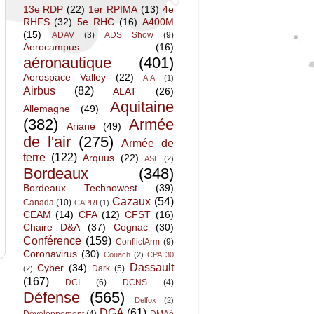
13e RDP
(22)
1er RPIMA
(13)
4e
RHFS
(32)
5e RHC
(16)
A400M
(15)
ADAV
(3)
ADS Show
(9)
Aerocampus
(16)
aéronautique
(401)
Aerospace Valley
(22)
AIA
(1)
Airbus
(82)
ALAT
(26)
Aquitaine
Allemagne
(49)
(382)
Armée
Ariane
(49)
de l'air
(275)
Armée de
terre
(122)
Arquus
(22)
ASL
(2)
Bordeaux
(348)
Bordeaux Technowest
(39)
Cazaux
(54)
Canada
(10)
CAPRI
(1)
CEAM
(14)
CFA
(12)
CFST
(16)
Chaire D&A
(37)
Cognac
(30)
Conférence
(159)
ConflictArm
(9)
Coronavirus
(30)
Couach
(2)
CPA 30
Dassault
Cyber
(34)
Dark
(5)
(2)
(167)
DCI
(6)
DCNS
(4)
Défense
(565)
Delfox
(2)
DGA
(61)