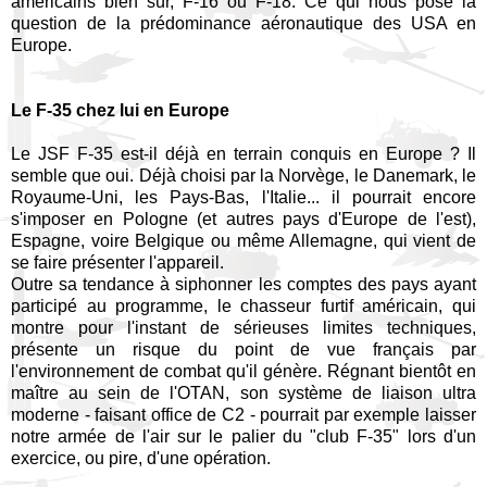
américains bien sûr, F-16 ou F-18. Ce qui nous pose la
question de la prédominance aéronautique des USA en
Europe.
Le F-35 chez lui en Europe
Le JSF F-35 est-il déjà en terrain conquis en Europe ? Il
semble que oui. Déjà choisi par la Norvège, le Danemark, le
Royaume-Uni, les Pays-Bas, l'Italie... il pourrait encore
s'imposer en Pologne (et autres pays d'Europe de l'est),
Espagne, voire Belgique ou même Allemagne, qui vient de
se faire présenter l'appareil.
Outre sa tendance à siphonner les comptes des pays ayant
participé au programme, le chasseur furtif américain, qui
montre pour l'instant de sérieuses limites techniques,
présente un risque du point de vue français par
l'environnement de combat qu'il génère. Régnant bientôt en
maître au sein de l'OTAN, son système de liaison ultra
moderne - faisant office de C2 - pourrait par exemple laisser
notre armée de l'air sur le palier du "club F-35" lors d'un
exercice, ou pire, d'une opération.