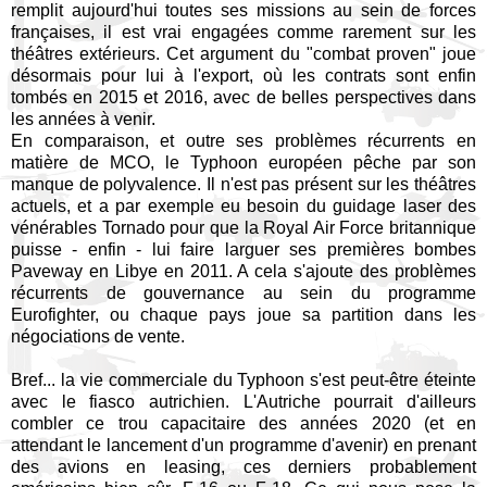
remplit aujourd'hui toutes ses missions au sein de forces
françaises, il est vrai engagées comme rarement sur les
théâtres extérieurs. Cet argument du "combat proven" joue
désormais pour lui à l'export, où les contrats sont enfin
tombés en 2015 et 2016, avec de belles perspectives dans
les années à venir.
En comparaison, et outre ses problèmes récurrents en
matière de MCO, le Typhoon européen pêche par son
manque de polyvalence. Il n'est pas présent sur les théâtres
actuels, et a par exemple eu besoin du guidage laser des
vénérables Tornado pour que la Royal Air Force britannique
puisse - enfin - lui faire larguer ses premières bombes
Paveway en Libye en 2011. A cela s'ajoute des problèmes
récurrents de gouvernance au sein du programme
Eurofighter, ou chaque pays joue sa partition dans les
négociations de vente.
Bref... la vie commerciale du Typhoon s'est peut-être éteinte
avec le fiasco autrichien. L'Autriche pourrait d'ailleurs
combler ce trou capacitaire des années 2020 (et en
attendant le lancement d'un programme d'avenir) en prenant
des avions en leasing, ces derniers probablement