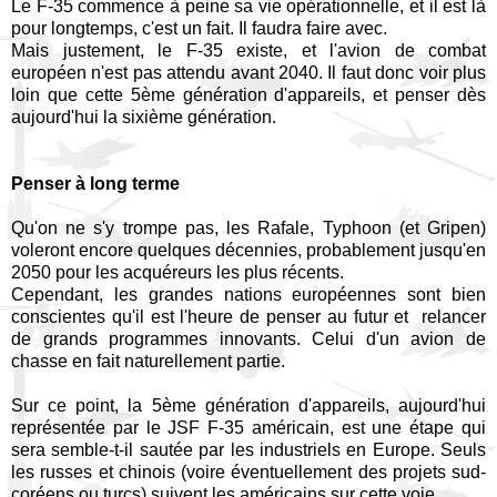
Le F-35 commence à peine sa vie opérationnelle, et il est là
pour longtemps, c'est un fait. Il faudra faire avec.
Mais justement, le F-35 existe, et l'avion de combat
européen n'est pas attendu avant 2040. Il faut donc voir plus
loin que cette 5ème génération d'appareils, et penser dès
aujourd'hui la sixième génération.
Penser à long terme
Qu'on ne s'y trompe pas, les Rafale, Typhoon (et Gripen)
voleront encore quelques décennies, probablement jusqu'en
2050 pour les acquéreurs les plus récents.
Cependant, les grandes nations européennes sont bien
conscientes qu'il est l'heure de penser au futur et relancer
de grands programmes innovants. Celui d'un avion de
chasse en fait naturellement partie.
Sur ce point, la 5ème génération d'appareils, aujourd'hui
représentée par le JSF F-35 américain, est une étape qui
sera semble-t-il sautée par les industriels en Europe. Seuls
les russes et chinois (voire éventuellement des projets sud-
coréens ou turcs) suivent les américains sur cette voie.