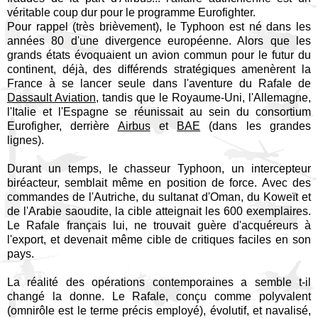
véritable coup dur pour le programme Eurofighter.
Pour rappel (très brièvement), le Typhoon est né dans les
années 80 d'une divergence européenne. Alors que les
grands états évoquaient un avion commun pour le futur du
continent, déjà, des différends stratégiques amenèrent la
France à se lancer seule dans l'aventure du Rafale de
Dassault Aviation
, tandis que le Royaume-Uni, l'Allemagne,
l'Italie et l'Espagne se réunissait au sein du consortium
Eurofigher, derrière
Airbus
et
BAE
(dans les grandes
lignes).
Durant un temps, le chasseur Typhoon, un intercepteur
biréacteur, semblait même en position de force. Avec des
commandes de l'Autriche, du sultanat d'Oman, du Koweït et
de l'Arabie saoudite, la cible atteignait les 600 exemplaires.
Le Rafale français lui, ne trouvait guère d'acquéreurs à
l'export, et devenait même cible de critiques faciles en son
pays.
La réalité des opérations contemporaines a semble t-il
changé la donne. Le Rafale, conçu comme polyvalent
(omnirôle est le terme précis employé), évolutif, et navalisé,