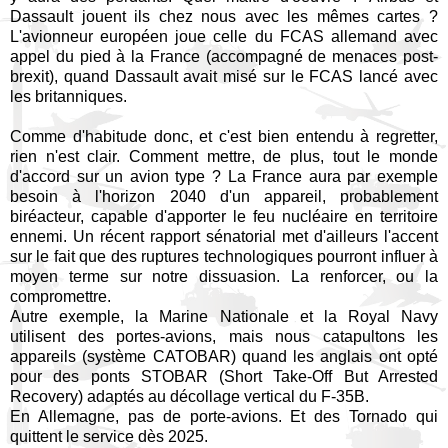
Dassault jouent ils chez nous avec les mêmes cartes ?
L'avionneur européen joue celle du FCAS allemand avec
appel du pied à la France (accompagné de menaces post-
brexit), quand Dassault avait misé sur le FCAS lancé avec
les britanniques.
Comme d'habitude donc, et c'est bien entendu à regretter,
rien n'est clair. Comment mettre, de plus, tout le monde
d'accord sur un avion type ? La France aura par exemple
besoin à l'horizon 2040 d'un appareil, probablement
biréacteur, capable d'apporter le feu nucléaire en territoire
ennemi. Un récent rapport sénatorial met d'ailleurs l'accent
sur le fait que des ruptures technologiques pourront influer à
moyen terme sur notre dissuasion. La renforcer, ou la
compromettre.
Autre exemple, la Marine Nationale et la Royal Navy
utilisent des portes-avions, mais nous catapultons les
appareils (système CATOBAR) quand les anglais ont opté
pour des ponts STOBAR (Short Take-Off But Arrested
Recovery) adaptés au décollage vertical du F-35B.
En Allemagne, pas de porte-avions. Et des Tornado qui
quittent le service dès 2025.