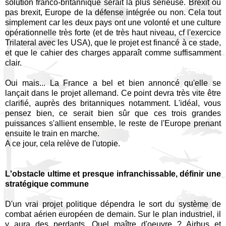
solution franco-britannique serait la plus sérieuse. Brexit ou
pas brexit, Europe de la défense intégrée ou non. Cela tout
simplement car les deux pays ont une volonté et une culture
opérationnelle très forte (et de très haut niveau, cf l'exercice
Trilateral avec les USA), que le projet est financé à ce stade,
et que le cahier des charges apparaît comme suffisamment
clair.
Oui mais... La France a bel et bien annoncé qu'elle se
lançait dans le projet allemand. Ce point devra très vite être
clarifié, auprès des britanniques notamment. L'idéal, vous
pensez bien, ce serait bien sûr que ces trois grandes
puissances s'allient ensemble, le reste de l'Europe prenant
ensuite le train en marche.
A ce jour, cela relève de l'utopie.
L'obstacle ultime et presque infranchissable, définir une
stratégique commune
D'un vrai projet politique dépendra le sort du système de
combat aérien européen de demain. Sur le plan industriel, il
y aura des perdants. Quel maître d'oeuvre ? Airbus et