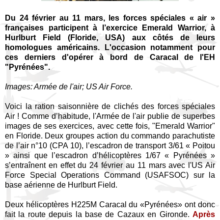
Du 24 février au 11 mars, les forces spéciales « air »
françaises participent à l’exercice Emerald Warrior, à
Hurlburt Field (Floride, USA) aux côtés de leurs
homologues américains. L'occasion notamment pour
ces derniers d'opérer à bord de Caracal de l'EH
"Pyrénées".
Images: Armée de l'air; US Air Force.
Voici la ration saisonnière de clichés des forces spéciales
Air ! Comme d’habitude, l'Armée de l'air publie de superbes
images de ses exercices, avec cette fois, "Emerald Warrior"
en Floride. Deux groupes action du commando parachutiste
de l’air n°10 (CPA 10), l’escadron de transport 3/61 « Poitou
» ainsi que l’escadron d’hélicoptères 1/67 « Pyrénées »
s’entraînent en effet du 24 février au 11 mars avec l'US Air
Force Special Operations Command (USAFSOC) sur la
base aérienne de Hurlburt Field.
Deux hélicoptères H225M Caracal du «Pyrénées» ont donc
fait la route depuis la base de Cazaux en Gironde.
Après