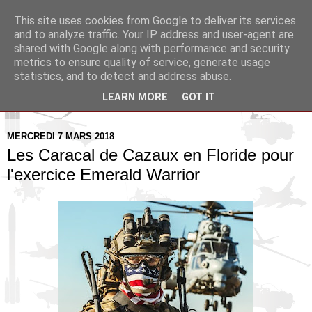
This site uses cookies from Google to deliver its services
Pax Aquitania
and to analyze traffic. Your IP address and user-agent are
shared with Google along with performance and security
metrics to ensure quality of service, generate usage
Blog d'actualité et d'analyse stratégique
statistics, and to detect and address abuse.
LEARN MORE
GOT IT
▼
MERCREDI 7 MARS 2018
Les Caracal de Cazaux en Floride pour
l'exercice Emerald Warrior