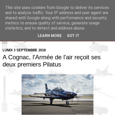
This site uses cookies from Google to deliver its services
Pax Aquitania
and to analyze traffic. Your IP address and user-agent are
shared with Google along with performance and security
metrics to ensure quality of service, generate usage
Blog d'actualité et d'analyse stratégique
statistics, and to detect and address abuse.
LEARN MORE
GOT IT
▼
LUNDI 3 SEPTEMBRE 2018
A Cognac, l'Armée de l'air reçoit ses
deux premiers Pilatus