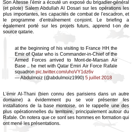
Son Altesse l'émir a écouté un exposé du brigadier-général
(et pilote) Salem Abdullah Al Dosari sur les opérations les
plus importantes, les capacités de combat de l'escadron, et
le programme d'entraînement conjoint. Le briefing a
également porté sur les projets futurs, apprend t-on de
source qatarie.
at the beginning of his visiting to France HH the
Emir of Qatar who is Commander-in-Chief of the
Armed Forces arrived to Mont-de-Marsan Air
Base .. he met with Qatar Emiri Air Force Rafale
squadron
pic.twitter.com/uhoVY1dz6v
— Abdulmoiz (@abdulmoiz1990)
5 juillet 2018
L'émir Al-Thani (bien connu des parisiens dans un autre
domaine) a évidemment pu se voir présenter les
installations de la base montoise, on le rappelle une des
plus opérationnelles du territoire, principalement autour du
Rafale. On notera que ce sont ses hommes en formation qui
ont mené les présentations.