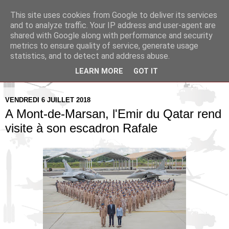
This site uses cookies from Google to deliver its services
Pax Aquitania
and to analyze traffic. Your IP address and user-agent are
shared with Google along with performance and security
metrics to ensure quality of service, generate usage
Blog d'actualité et d'analyse stratégique
statistics, and to detect and address abuse.
LEARN MORE
GOT IT
▼
VENDREDI 6 JUILLET 2018
A Mont-de-Marsan, l'Emir du Qatar rend
visite à son escadron Rafale