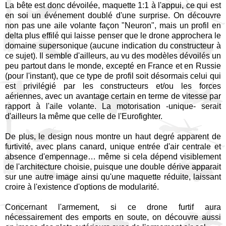
La bête est donc dévoilée, maquette 1:1 à l'appui, ce qui est
en soi un événement doublé d'une surprise. On découvre
non pas une aile volante façon "Neuron", mais un profil en
delta plus effilé qui laisse penser que le drone approchera le
domaine supersonique (aucune indication du constructeur à
ce sujet). Il semble d'ailleurs, au vu des modèles dévoilés un
peu partout dans le monde, excepté en France et en Russie
(pour l'instant), que ce type de profil soit désormais celui qui
est privilégié par les constructeurs et/ou les forces
aériennes, avec un avantage certain en terme de vitesse par
rapport à l'aile volante. La motorisation -unique- serait
d'ailleurs la même que celle de l'Eurofighter.
De plus, le design nous montre un haut degré apparent de
furtivité, avec plans canard, unique entrée d'air centrale et
absence d'empennage… même si cela dépend visiblement
de l'architecture choisie, puisque une double dérive apparait
sur une autre image ainsi qu'une maquette réduite, laissant
croire à l'existence d'options de modularité.
Concernant l'armement, si ce drone furtif aura
nécessairement des emports en soute, on découvre aussi