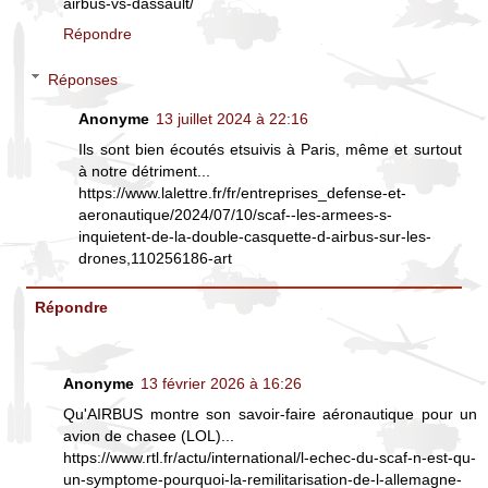
airbus-vs-dassault/
Répondre
Réponses
Anonyme
13 juillet 2024 à 22:16
Ils sont bien écoutés etsuivis à Paris, même et surtout
à notre détriment...
https://www.lalettre.fr/fr/entreprises_defense-et-
aeronautique/2024/07/10/scaf--les-armees-s-
inquietent-de-la-double-casquette-d-airbus-sur-les-
drones,110256186-art
Répondre
Anonyme
13 février 2026 à 16:26
Qu'AIRBUS montre son savoir-faire aéronautique pour un
avion de chasee (LOL)...
https://www.rtl.fr/actu/international/l-echec-du-scaf-n-est-qu-
un-symptome-pourquoi-la-remilitarisation-de-l-allemagne-