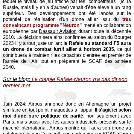
lequel le niveau de jeu affiché par les "compétiteurs" (ici la
Russie, mais il y en a d'autres) venait d'être élevé à un rang
supérieur. Des développements ont été lancés sur le
potentiel de réalisation d'un drone ailier issu du
très
convaincant programme "Neuron"
mené en collaboration
européenne par
Dassault Aviation
durant toute la décennie
2010. La décision sera ainsi confirmée au salon du Bourget
2023 il y a tout juste un an:
le Rafale au standard F5 aura
un drone de combat furtif ailier à horizon 2035
, ce qui
contribuera à maintenir les capacités d'entrée en premier de
l'armée de l'Air tout en préparant le SCAF des années
2040.
Sur le blog:
Le couple Rafale-Neuron n'a pas dit son
dernier mot
Juin 2024: Airbus annonce donc en Allemagne un projet
similaire en tout point, maquettes à l'appui.
Il s'agit ici selon
moi d'une pure politique de parité
, non seulement avec
Paris, mais aussi avec les autres industriels présents sur le
marché international. Airbus montre qu'il aura son drone au
catalogue, et que Dassault, son partenaire sur SCAF, n'aura